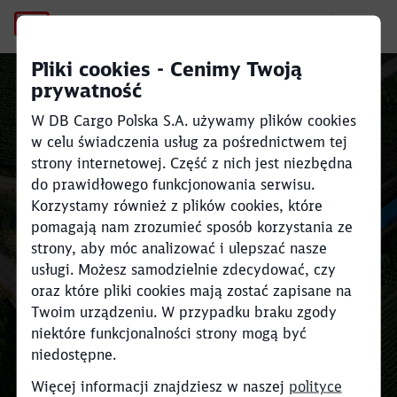
Staż w dziale Rozliczeń w S
Pliki cookies - Cenimy Twoją
Click to skip the following slider
prywatność
Close
Close
W DB Cargo Polska S.A. używamy plików cookies
w celu świadczenia usług za pośrednictwem tej
Intermodal
strony internetowej. Część z nich jest niezbędna
do prawidłowego funkcjonowania serwisu.
Korzystamy również z plików cookies, które
Kompleksowe i indywidualne
pomagają nam zrozumieć sposób korzystania ze
rozwiązania logistyczne
strony, aby móc analizować i ulepszać nasze
usługi. Możesz samodzielnie zdecydować, czy
Czytaj więcej
oraz które pliki cookies mają zostać zapisane na
Twoim urządzeniu. W przypadku braku zgody
niektóre funkcjonalności strony mogą być
niedostępne.
Więcej informacji znajdziesz w naszej
polityce