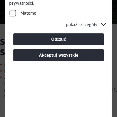
prywatności
.
Powrót
Matomo
End of the slider
pokaż szczegóły
Odrzuć
Staż w dziale Rozliczeń w
Sosnowcu
Akceptuj wszystkie
Miejsce stażu: Sosnowiec
Kierunek kształcenia: Transport Kolejowy
Zadania: Rozliczanie przejazdów za udostępnienie
Close
infrastruktury kolejowej; kontrola kompletności
Would you like to be forwarded to
?
przejazdów w systemie, sporządzanie raportów dla GUS,
UTK.
Abort
Go