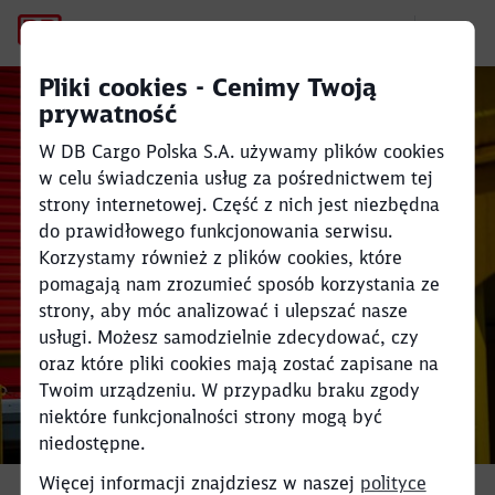
DB Cargo Polska po raz pier
Pliki cookies - Cenimy Twoją
prywatność
W DB Cargo Polska S.A. używamy plików cookies
w celu świadczenia usług za pośrednictwem tej
strony internetowej. Część z nich jest niezbędna
do prawidłowego funkcjonowania serwisu.
Close
Close
Korzystamy również z plików cookies, które
pomagają nam zrozumieć sposób korzystania ze
strony, aby móc analizować i ulepszać nasze
usługi. Możesz samodzielnie zdecydować, czy
oraz które pliki cookies mają zostać zapisane na
Twoim urządzeniu. W przypadku braku zgody
niektóre funkcjonalności strony mogą być
niedostępne.
Więcej informacji znajdziesz w naszej
polityce